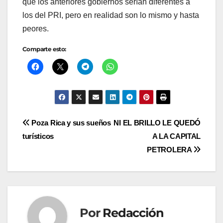
que los anteriores gobiernos serían diferentes a
los del PRI, pero en realidad son lo mismo y hasta
peores.
Comparte esto:
Navegación
Poza Rica y sus sueños
NI EL BRILLO LE QUEDÓ
turísticos
A LA CAPITAL
de
PETROLERA
entradas
Por
Redacción