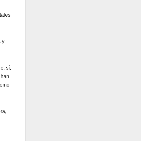
ales,
 y
, sí,
 han
 como
ra,