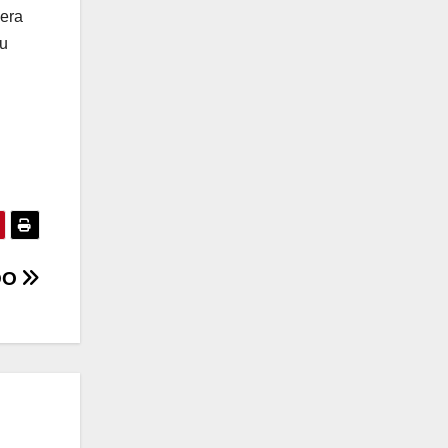
lera
su
DO