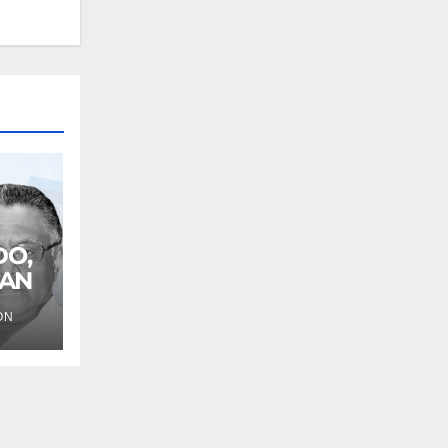
DO,
PAN
ÓN