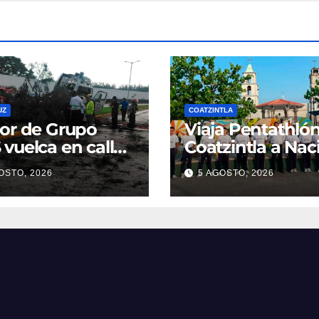
UZ
COATZINTLA
or de Grupo
Viaja Pentathló
vuelca en calle
Coatzintla a Nac
eracruz y genera
OSTO, 2026
5 AGOSTO, 2026
 vial