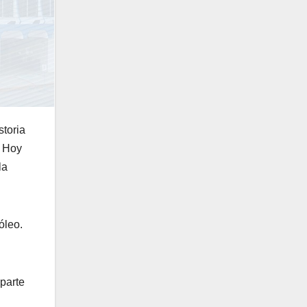
toria
. Hoy
la
óleo.
parte