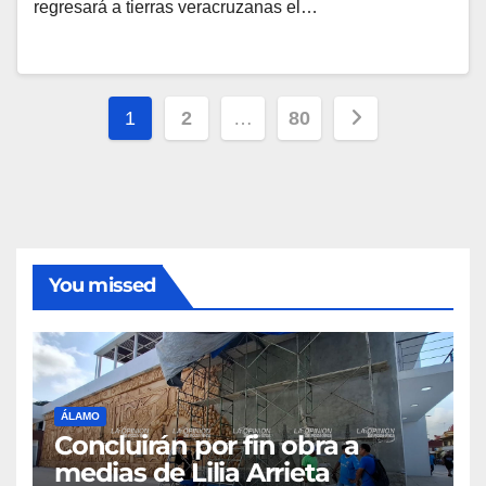
regresará a tierras veracruzanas el…
Paginación
1
2
…
80
de
entradas
You missed
ÁLAMO
Concluirán por fin obra a
medias de Lilia Arrieta