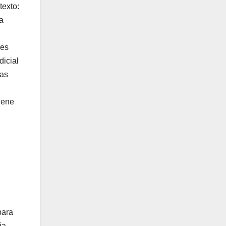
texto:
a
les
dicial
tas
iene
para
ia