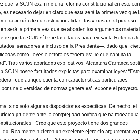
vez que la SCJN examine una reforma constitucional en este con
, es necesario dejar en claro que esta será la primera vez que l
n una acción de inconstitucionalidad, los vicios en el proceso
mbién será la primera vez que se aborden los argumentos materia
tiene que la SCJN sí tiene facultades para revisar la Reforma Ju
utados, senadores e incluso de la Presidenta—, dado que “cier
cadas como ‘leyes electorales federales’, lo que habilita la
d”. Tras varios apartados explicativos, Alcántara Carrancá sost
e la SCJN posee facultades explícitas para examinar leyes: “Esto
ederal, que aunque cuenta con características particulares,
 por una diversidad de normas generales”, expone el proyecto.
forma, sino solo algunas disposiciones específicas. De hecho, el
urídica prudente ante la complejidad política que ha rodeado la
nstitucionales. “Creo que este proyecto tiene dos grandes
ólido. Realmente hicieron un excelente ejercicio argumentativo 
de inconstitucionalidad… Además, muestra una notable prudenc