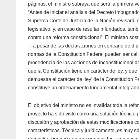
páginas, el ministro subraya que será la primera 
“Antes de iniciar el análisis del Decreto impugnado
Suprema Corte de Justicia de la Nación revisará, e
legislativo, y, en caso de resultar infundados, ta
contra una reforma constitucional”. El ministro sos
—a pesar de las declaraciones en contrario de dip
normas de la Constitución Federal pueden ser califi
procedencia de las acciones de inconstitucionalida
que la Constitución tiene un carácter de ley, y qu
demuestra el carácter de ‘ley’ de la Constitución F
constituye un ordenamiento fundamental integrado
El objetivo del ministro no es invalidar toda la re
proyecto ha sido visto como una solución técnico-j
discusión y aprobación de estas modificaciones co
características. Técnica y jurídicamente, es muy s
demostrar por qué son procedentes las acciones 