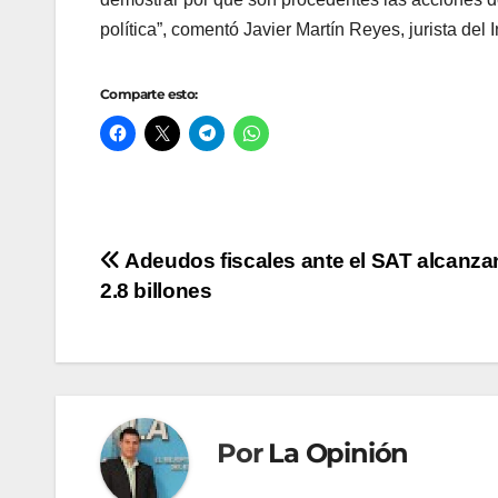
política”, comentó Javier Martín Reyes, jurista del
Comparte esto:
Navegación
Adeudos fiscales ante el SAT alcanza
2.8 billones
de
entradas
Por
La Opinión