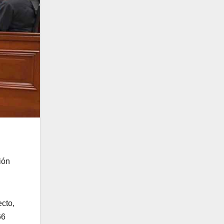
ión
cto,
66