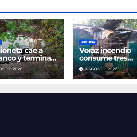
JUSTICIA
oneta cae a
Voraz incendio
anco y termina
consume tres
ro de una poza
cuartos de una
OSTO, 2026
3 AGOSTO, 2026
oatzintla;
vivienda en la
uctor sale con
colonia Manuel Á
es leves
Camacho