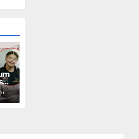
aum
s
R1