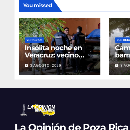
You missed
VERACRUZ
JUSTICIA
Insólita noche en
Cami
Veracruz: vecino
barr
denuncia intento de
dent
3 AGOSTO, 2026
3 AG
cateo tras viralizar
en C
video captado por
cond
cámaras de
golp
seguridad
La Opinión de Poza Rica