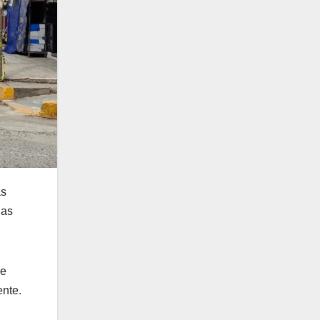
as
las
re
ente.