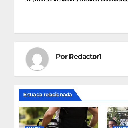
Navegación
de
entradas
Por
Redactor1
Entrada relacionada