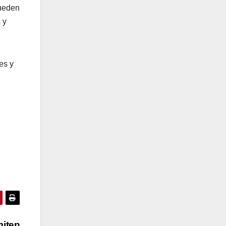
pueden
 y
es y
miten