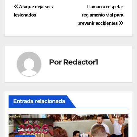
Navegación
Ataque deja seis
Llaman a respetar
lesionados
reglamento vial para
de
prevenir accidentes
entradas
Por
Redactor1
Entrada relacionada