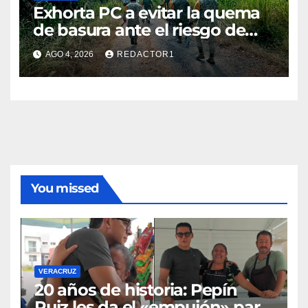
Exhorta PC a evitar la quema
de basura ante el riesgo de
incendios
AGO 4, 2026
REDACTOR1
You missed
VERACRUZ
20 años de historia: Pepín
Ruiz les da el «empujón» para