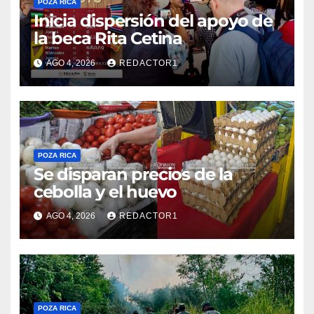
POZA RICA
Inicia dispersión del apoyo de
la beca Rita Cetina
AGO 4, 2026
REDACTOR1
POZA RICA
Se disparan precios de la
cebolla y el huevo
AGO 4, 2026
REDACTOR1
POZA RICA