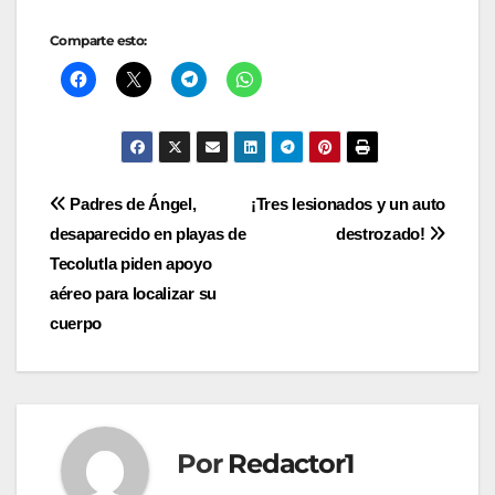
Comparte esto:
Navegación
Padres de Ángel,
¡Tres lesionados y un auto
desaparecido en playas de
destrozado!
de
Tecolutla piden apoyo
entradas
aéreo para localizar su
cuerpo
Por
Redactor1