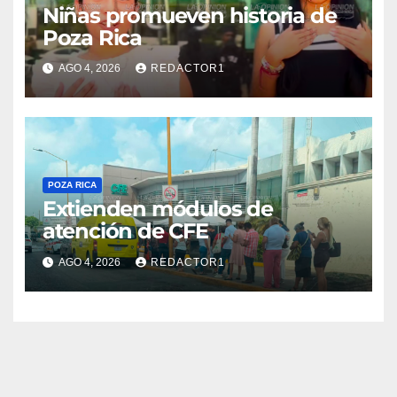
Niñas promueven historia de
Poza Rica
AGO 4, 2026
REDACTOR1
POZA RICA
Extienden módulos de
atención de CFE
AGO 4, 2026
REDACTOR1