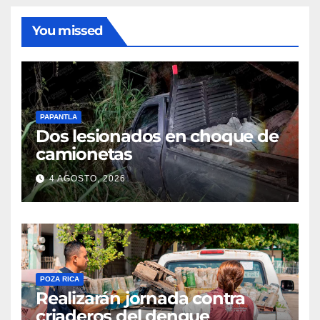
You missed
PAPANTLA
Dos lesionados en choque de
camionetas
4 AGOSTO, 2026
POZA RICA
Realizarán jornada contra
criaderos del dengue