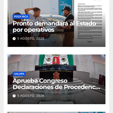
POZA RICA
Pronto demandará al Estado
por operativos
5 AGOSTO, 2026
XALAPA
Aprueba Congreso
Declaraciones de Procedencia
en contra de dos munícipes
5 AGOSTO, 2026