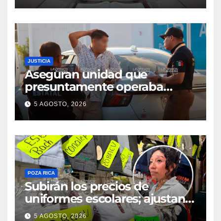
JUSTICIA
Aseguran unidad que
presuntamente operaba
mediante aplicación digital en
5 AGOSTO, 2026
operativo de Transporte
Público
POZA RICA
Subirán los precios de
uniformes escolares; ajustan
promociones
5 AGOSTO, 2026