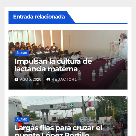
Entrada relacionada
ÁLAMO
Impulsan la cultura de
lactancia materna
AGO 5, 2026
REDACTOR1
ÁLAMO
Largas filas para cruzar el
puente López Portillo