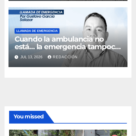
LLAMADA DE EMERGENCIA
Cuando la ambulancia no
está… la emergencia tampoco
espera
JUL 13, 2026
REDACCIÓN
You missed