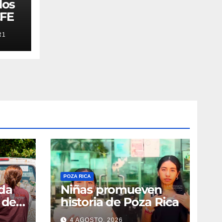
los
CFE
R1
POZA RICA
ada
Niñas promueven
 del
historia de Poza Rica
4 AGOSTO, 2026