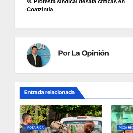
Navegación
Protesta sindical desata críticas en
Coatzintla
de
entradas
Por
La Opinión
Entrada relacionada
POZA RICA
POZA RI