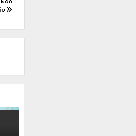
 6 de
lio