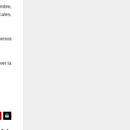
embre,
cales,
versos
ver la