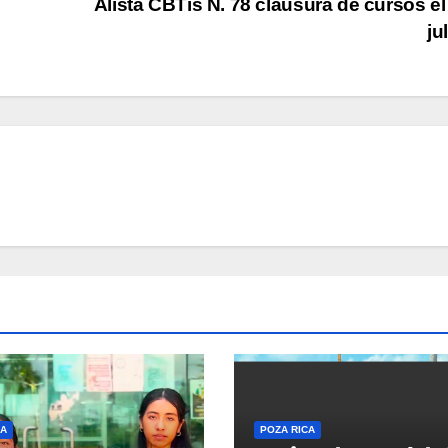
Alista CBTis N. 78 clausura de cursos el
ju
CA
POZA RICA