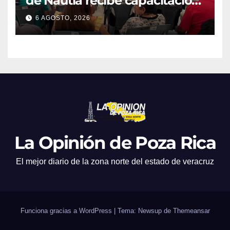
de Nautla recibe capacitación
en atención a emergencias
6 AGOSTO, 2026
La Opinión de Poza Rica
El mejor diario de la zona norte del estado de veracruz
Funciona gracias a WordPress
|
Tema: Newsup de
Themeansar