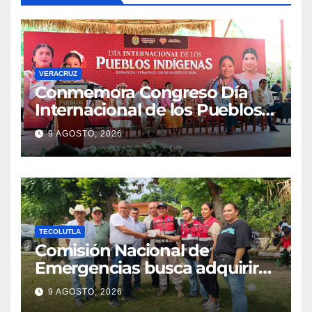
VERACRUZ
Conmemora Congreso Día
Internacional de los Pueblos
Indígenas
9 AGOSTO, 2026
TECOLUTLA
Comisión Nacional de
Emergencias busca adquirir
ambulancia para la
9 AGOSTO, 2026
subdelegación de Hueytepec