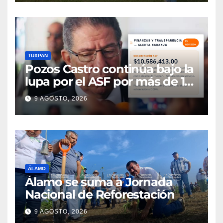
TUXPAN
Pozos Castro continúa bajo la
lupa por el ASF por más de 10
MDP
9 AGOSTO, 2026
ÁLAMO
Álamo se suma a Jornada
Nacional de Reforestación
9 AGOSTO, 2026