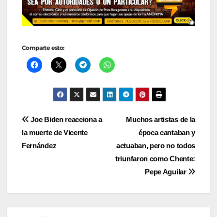
Comparte esto:
Navegación
Joe Biden reacciona a
Muchos artistas de la
la muerte de Vicente
época cantaban y
de
Fernández
actuaban, pero no todos
entradas
triunfaron como Chente:
Pepe Aguilar