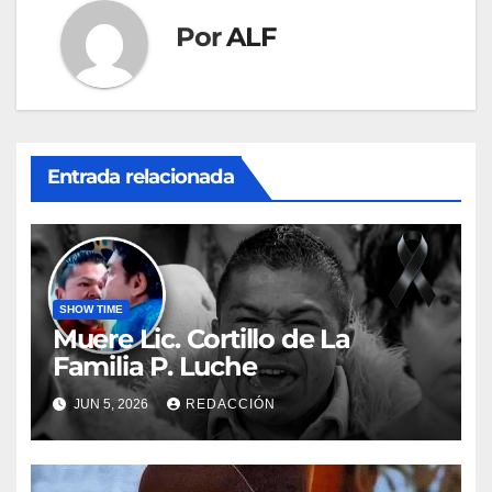
Por
ALF
Entrada relacionada
SHOW TIME
Muere Lic. Cortillo de La
Familia P. Luche
JUN 5, 2026
REDACCIÓN