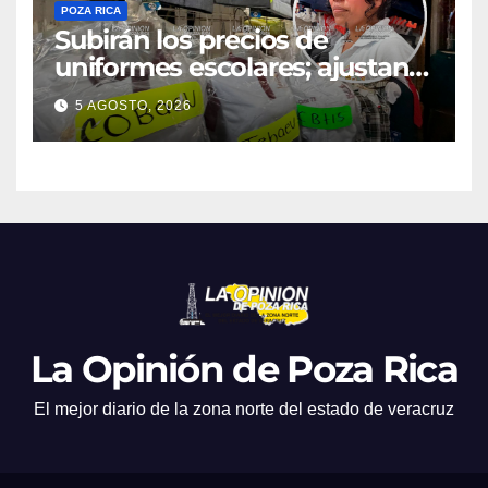
POZA RICA
Subirán los precios de
uniformes escolares; ajustan
promociones
5 AGOSTO, 2026
La Opinión de Poza Rica
El mejor diario de la zona norte del estado de veracruz