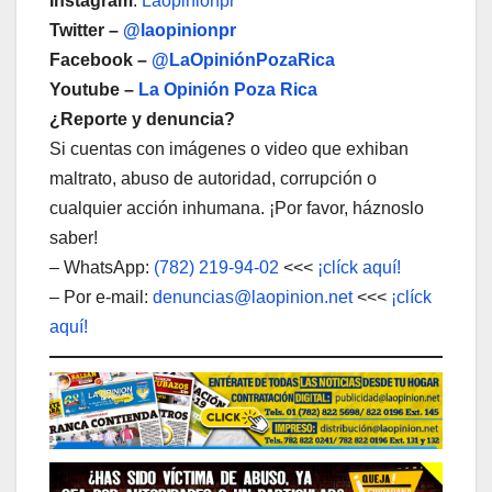
Instagram
:
Laopinionpr
Twitter –
@laopinionpr
Facebook –
@LaOpiniónPozaRica
Youtube –
La Opinión Poza Rica
¿Reporte y denuncia?
Si cuentas con imágenes o video que exhiban
maltrato, abuso de autoridad, corrupción o
cualquier acción inhumana. ¡Por favor, háznoslo
saber!
– WhatsApp:
(782) 219-94-02
<<<
¡clíck aquí!
– Por e-mail:
denuncias@laopinion.net
<<<
¡clíck
aquí!