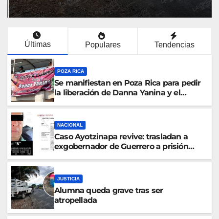
Últimas
Populares
Tendencias
POZA RICA
Se manifiestan en Poza Rica para pedir
la liberación de Danna Yanina y el
esclarecimiento del caso Dafne
NACIONAL
Caso Ayotzinapa revive: trasladan a
exgobernador de Guerrero a prisión
federal
JUSTICIA
Alumna queda grave tras ser
atropellada