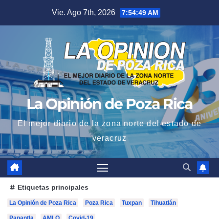
Saltar
Vie. Ago 7th, 2026
7:54:50 AM
al
contenido
La Opinión de Poza Rica
El mejor diario de la zona norte del estado de
veracruz
Etiquetas principales
La Opinión de Poza Rica
Poza Rica
Tuxpan
Tihuatlán
Papantla
AMLO
Covid-19