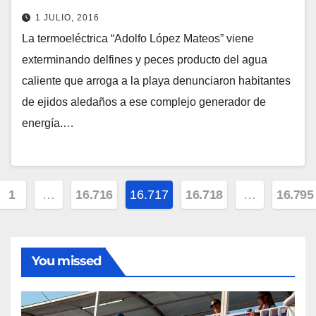
1 JULIO, 2016
La termoeléctrica “Adolfo López Mateos” viene
exterminando delfines y peces producto del agua
caliente que arroga a la playa denunciaron habitantes
de ejidos aledaños a ese complejo generador de
energía.…
inación
1
…
16.716
16.717
16.718
…
16.795
radas
You missed