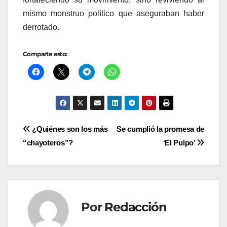
mismo monstruo político que aseguraban haber
derrotado.
Comparte esto:
Navegación
¿Quiénes son los más
Se cumplió la promesa de
“chayoteros”?
‘El Pulpo’
de
entradas
Por
Redacción