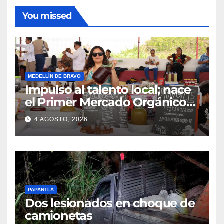
You missed
MEDELLÍN DE BRAVO
Impulso al talento local; nace
el Primer Mercado Orgánico
en Medellín
4 AGOSTO, 2026
PAPANTLA
Dos lesionados en choque de
camionetas