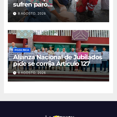
sufren paro
cardiorrespiratorio mueren
8 AGOSTO, 2026
POZA RICA
Alianza Nacional de Jubilados
pide se corrija Articulo 127
8 AGOSTO, 2026