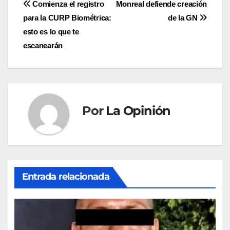
Navegación
Comienza el registro
Monreal defiende creación
para la CURP Biométrica:
de la GN
de
esto es lo que te
entradas
escanearán
Por
La Opinión
Entrada relacionada