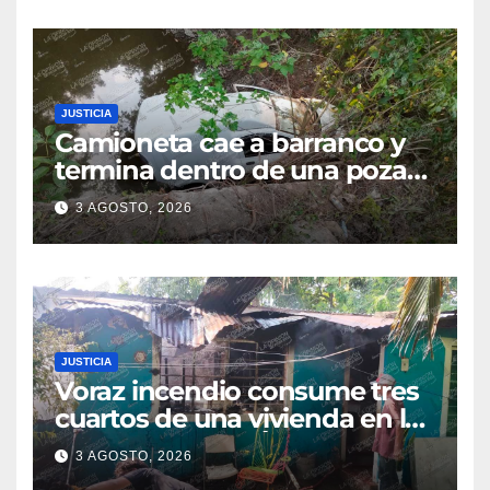
seguridad
JUSTICIA
Camioneta cae a barranco y
termina dentro de una poza
en Coatzintla; conductor sale
3 AGOSTO, 2026
con golpes leves
JUSTICIA
Voraz incendio consume tres
cuartos de una vivienda en la
colonia Manuel Ávila
3 AGOSTO, 2026
Camacho