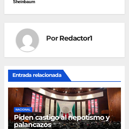
Sheinbaum
entradas
Por
Redactor1
Entrada relacionada
NACIONAL
Piden castigo al nepotismo y
palancazos