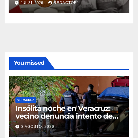
JUL 31, 2026
REDACTOR1
You missed
VERACRUZ
Insólita noche en Veracruz:
vecino denuncia intento de
cateo tras viralizar video
3 AGOSTO, 2026
captado por cámaras de