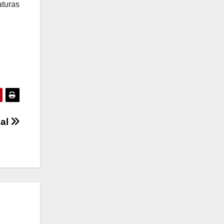
turas
ial