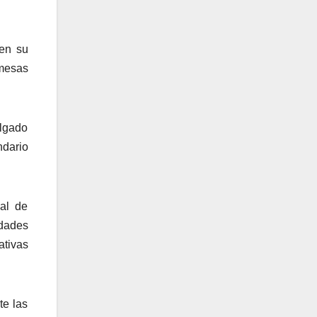
 en su
 mesas
elgado
ndario
al de
idades
ativas
te las