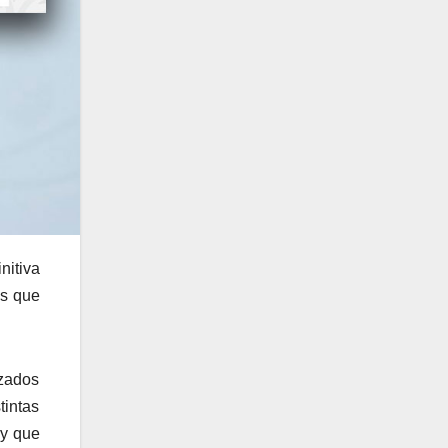
nitiva
es que
izados
tintas
 y que