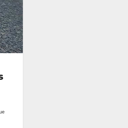
s
gue