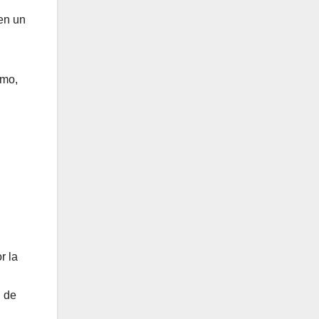
 en un
amo,
n
r la
n de