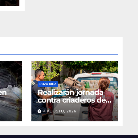
POZA RICA
en
Realizarán jornada
contra criaderos del
dengue
4 AGOSTO, 2026