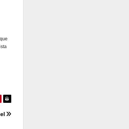
nque
ista
iel