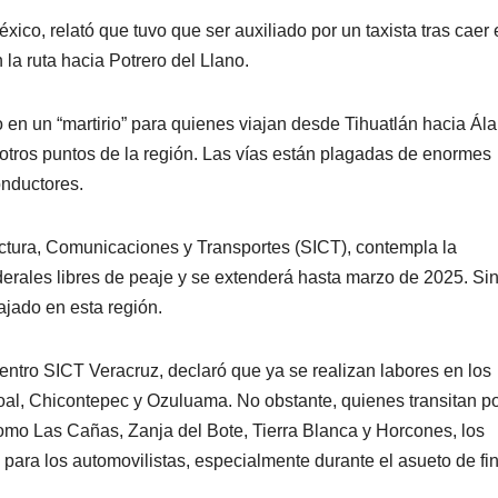
co, relató que tuvo que ser auxiliado por un taxista tras caer
la ruta hacia Potrero del Llano.
to en un “martirio” para quienes viajan desde Tihuatlán hacia Ál
 otros puntos de la región. Las vías están plagadas de enormes
onductores.
ructura, Comunicaciones y Transportes (SICT), contempla la
derales libres de peaje y se extenderá hasta marzo de 2025. Si
jado en esta región.
entro SICT Veracruz, declaró que ya se realizan labores en los
l, Chicontepec y Ozuluama. No obstante, quienes transitan po
mo Las Cañas, Zanja del Bote, Tierra Blanca y Horcones, los
para los automovilistas, especialmente durante el asueto de fi