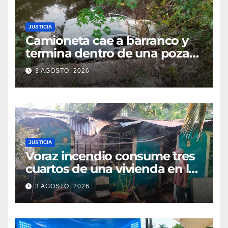
JUSTICIA
Camioneta cae a barranco y
termina dentro de una poza
en Coatzintla; conductor sale
3 AGOSTO, 2026
con golpes leves
JUSTICIA
Voraz incendio consume tres
cuartos de una vivienda en la
colonia Manuel Ávila
3 AGOSTO, 2026
Camacho