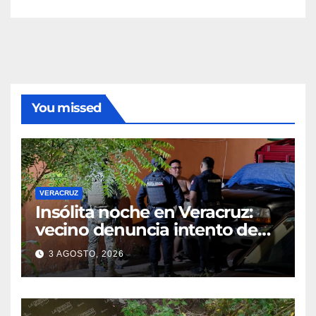
You missed
VERACRUZ
Insólita noche en Veracruz:
vecino denuncia intento de
cateo tras viralizar video
3 AGOSTO, 2026
captado por cámaras de
seguridad