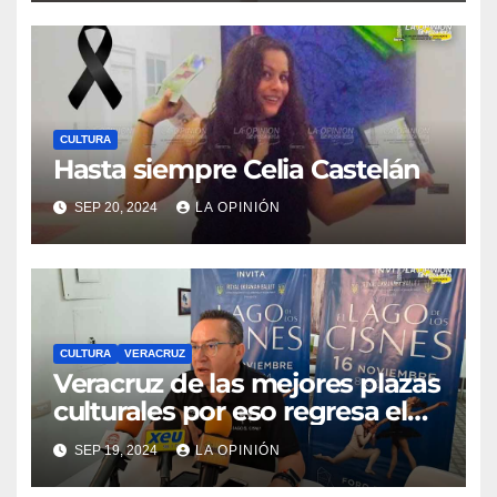
CULTURA
Hasta siempre Celia Castelán
SEP 20, 2024
LA OPINIÓN
CULTURA
VERACRUZ
Veracruz de las mejores plazas
culturales por eso regresa el
Lago de los Cisnes del ballet
SEP 19, 2024
LA OPINIÓN
ucraniano