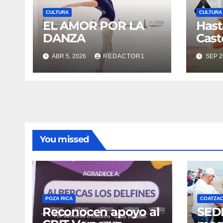
CULTURA
CULTURA
EL AMOR POR LA
Hast
DANZA
Cast
ABR 5, 2026
REDACTOR1
SEP 2
You missed
POZA RICA
COATZA
Reconocen apoyo al
SED