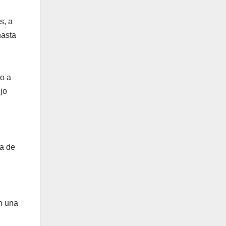
s, a
hasta
mo a
jo
ra de
n una