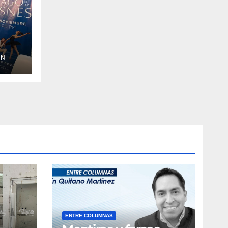
o
ÓN
de
let
ENTRE COLUMNAS