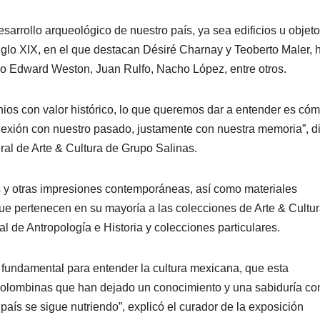
sarrollo arqueológico de nuestro país, ya sea edificios u objeto
 siglo XIX, en el que destacan Désiré Charnay y Teoberto Maler, 
mo Edward Weston, Juan Rulfo, Nacho López, entre otros.
ios con valor histórico, lo que queremos dar a entender es có
flexión con nuestro pasado, justamente con nuestra memoria”, di
eral de Arte & Cultura de Grupo Salinas.
s y otras impresiones contemporáneas, así como materiales
que pertenecen en su mayoría a las colecciones de Arte & Cultu
l de Antropología e Historia y colecciones particulares.
 fundamental para entender la cultura mexicana, que esta
colombinas que han dejado un conocimiento y una sabiduría co
 país se sigue nutriendo”, explicó el curador de la exposición