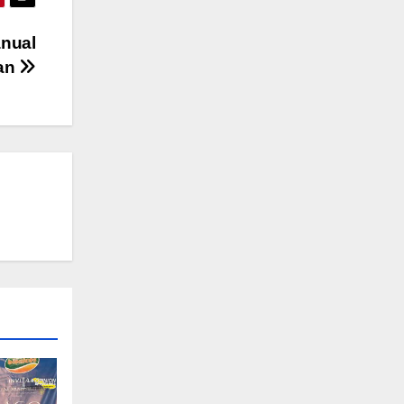
anual
lan