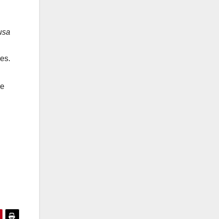
usa
es.
de