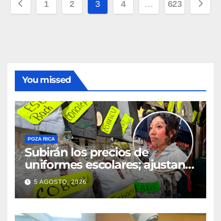
Paginación
1
2
3
4
…
623
de
entradas
You missed
POZA RICA
Subirán los precios de
uniformes escolares; ajustan
promociones
5 AGOSTO, 2026