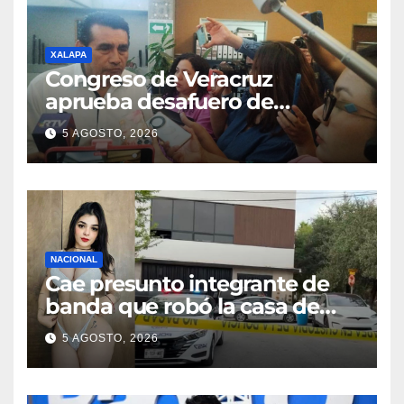
XALAPA
Congreso de Veracruz
aprueba desafuero de
alcaldes de Ixhuatlán del
5 AGOSTO, 2026
Sureste y Úrsulo Galván
NACIONAL
Cae presunto integrante de
banda que robó la casa de
Karely Ruiz
5 AGOSTO, 2026