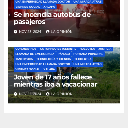
UNA ENFERMEDAD LLAMADA DOCTOR
UNA MIRADA ATRÁS
VIERNES SOCIAL
XALAPA
Se incendia autobús de
pasajeros
NOV 23, 2024
LA OPINIÓN
ÁLAMO
BARRA LIBRE
CAZONES
CERRO AZUL
CON-CIENCIA
CORONAVIRUS
COTORREO ESTUDIANTIL
HUEJUTLA
JUSTICIA
LLAMADA DE EMERGENCIA
PÁNUCO
PORTADA PRINCIPAL
TANTOYUCA
TECNOLOGÍA Y CIENCIA
TECOLUTLA
UNA ENFERMEDAD LLAMADA DOCTOR
UNA MIRADA ATRÁS
VIERNES SOCIAL
XALAPA
Joven de 17 años fallece
mientras iba a vacacionar
NOV 22, 2024
LA OPINIÓN