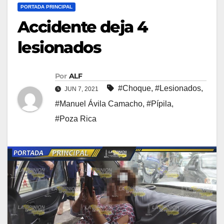
PORTADA PRINCIPAL
Accidente deja 4
lesionados
Por
ALF
#Choque
,
#Lesionados
,
JUN 7, 2021
#Manuel Ávila Camacho
,
#Pípila
,
#Poza Rica