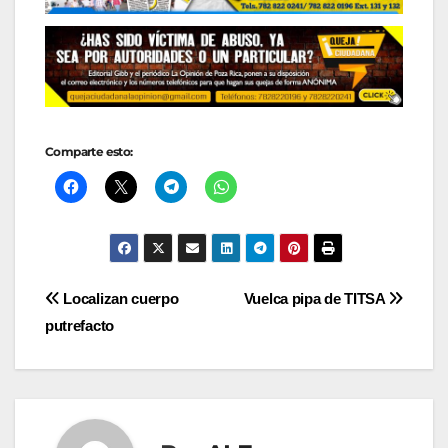
Comparte esto:
Navegación
Localizan cuerpo
Vuelca pipa de TITSA
putrefacto
de
entradas