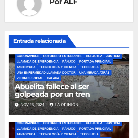
Por
ALF
Entrada relacionada
ÁLAMO
BARRA LIBRE
CAZONES
CERRO AZUL
CON-CIENCIA
CORONAVIRUS
COTORREO ESTUDIANTIL
HUEJUTLA
JUSTICIA
LLAMADA DE EMERGENCIA
PÁNUCO
PORTADA PRINCIPAL
TANTOYUCA
TECNOLOGÍA Y CIENCIA
TECOLUTLA
UNA ENFERMEDAD LLAMADA DOCTOR
UNA MIRADA ATRÁS
VIERNES SOCIAL
XALAPA
Abuelita fallece al ser
golpeada por un tren
NOV 23, 2024
LA OPINIÓN
ÁLAMO
BARRA LIBRE
CAZONES
CERRO AZUL
CON-CIENCIA
CORONAVIRUS
COTORREO ESTUDIANTIL
HUEJUTLA
JUSTICIA
LLAMADA DE EMERGENCIA
PÁNUCO
PORTADA PRINCIPAL
TANTOYUCA
TECNOLOGÍA Y CIENCIA
TECOLUTLA