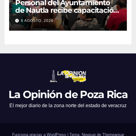
Personal del Ayuntamiento
de Nautla recibe capacitación
en atención a emergencias
6 AGOSTO, 2026
La Opinión de Poza Rica
El mejor diario de la zona norte del estado de veracruz
Funciona gracias a WordPress
|
Tema: Newsup de
Themeansar