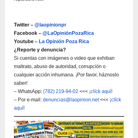
Twitter –
@laopinionpr
Facebook –
@LaOpiniónPozaRica
Youtube –
La Opinión Poza Rica
¿Reporte y denuncia?
Si cuentas con imágenes o video que exhiban
maltrato, abuso de autoridad, corrupción o
cualquier acción inhumana. ¡Por favor, háznoslo
saber!
– WhatsApp:
(782) 219-94-02
<<<
¡clíck aquí!
– Por e-mail:
denuncias@laopinion.net
<<<
¡clíck
aquí!