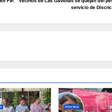
por Fin
Vecinos de Las Gaviotas se quejan del p
servicio de Discri
CA
POZA RICA