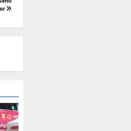
ésimo
car