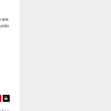
n que
lución