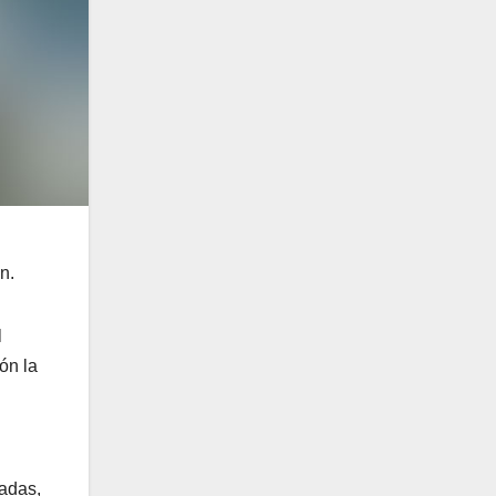
n.
l
ón la
tadas,