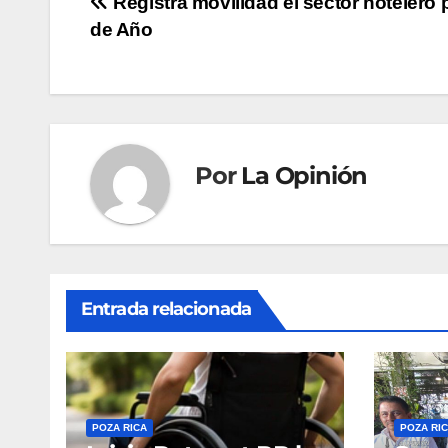
Navegación
Registra movilidad el sector hotelero 
de Año
de
entradas
Por
La Opinión
Entrada relacionada
POZA RICA
POZA RI