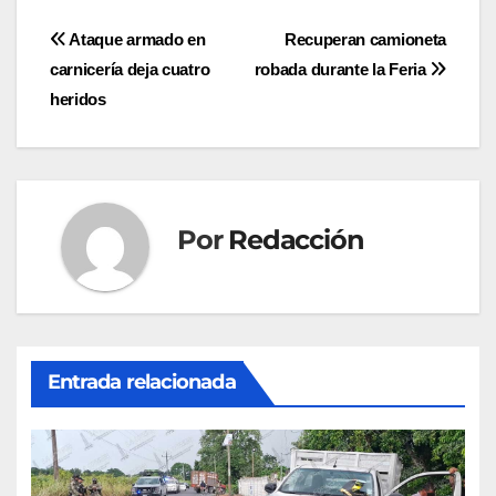
Navegación
Ataque armado en
Recuperan camioneta
carnicería deja cuatro
robada durante la Feria
de
heridos
entradas
Por
Redacción
Entrada relacionada