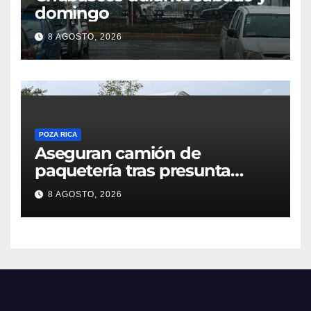
domingo
8 AGOSTO, 2026
POZA RICA
Aseguran camión de
paquetería tras presunta
captura de una iguana en
8 AGOSTO, 2026
Tuxpan