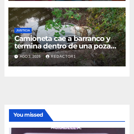
JUSTICIA
Camioneta cae a barranco y
termina dentro de una poza
en Coatzintla; conductor sale
AGO 3, 2026
REDACTOR1
con golpes leves
You missed