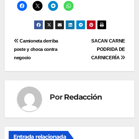
Navegación
Camioneta derriba
SACAN CARNE
poste y choca contra
PODRIDA DE
de
negocio
CARNICERÍA
entradas
Por
Redacción
Entrada relacionada