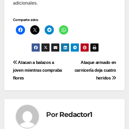
adicionales.
Comparte esto:
Navegación
Atacan a balazos a
Ataque armado en
joven mientras compraba
carnicería deja cuatro
de
flores
heridos
entradas
Por
Redactor1