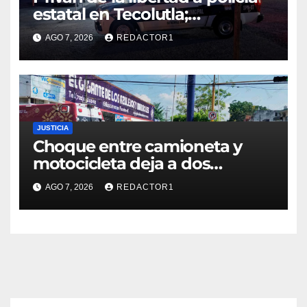
estatal en Tecolutla;
despliegan operativo para
AGO 7, 2026
REDACTOR1
localizarlo
JUSTICIA
Choque entre camioneta y
motocicleta deja a dos
jóvenes lesionados en la
AGO 7, 2026
REDACTOR1
colonia 27 de Septiembre de
Poza Rica