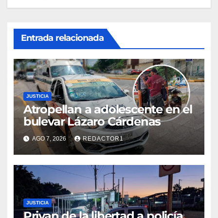
Entrada relacionada
JUSTICIA
Atropellan a adolescente en el
bulevar Lázaro Cárdenas
AGO 7, 2026
REDACTOR1
JUSTICIA
Privan de la libertad a policía