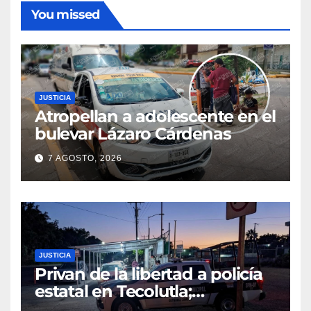
You missed
JUSTICIA
Atropellan a adolescente en el
bulevar Lázaro Cárdenas
7 AGOSTO, 2026
JUSTICIA
Privan de la libertad a policía
estatal en Tecolutla;
despliegan operativo para