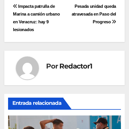
Navegación
Impacta patrulla de
Pesada unidad queda
Marina a camión urbano
atravesada en Paso del
de
en Veracruz: hay 9
Progreso
entradas
lesionados
Por
Redactor1
Entrada relacionada