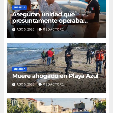
JUSTICIA
Aseguran unidad que
presuntamente operaba
mediante aplicación digital en
AGO 5, 2026
REDACTOR1
operativo de Transporte
Público
JUSTICIA
Muere ahogado en Playa Azul
AGO 5, 2026
REDACTOR1