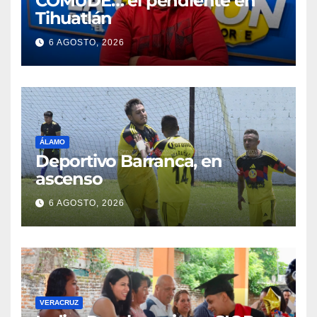
COMUDE… el pendiente en
Tihuatlán
6 AGOSTO, 2026
ÁLAMO
Deportivo Barranca, en
ascenso
6 AGOSTO, 2026
VERACRUZ