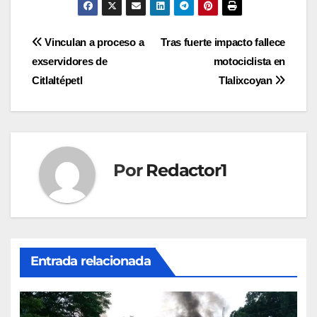
Navegación
Vinculan a proceso a
Tras fuerte impacto fallece
exservidores de
motociclista en
de
Citlaltépetl
Tlalixcoyan
entradas
Por
Redactor1
Entrada relacionada