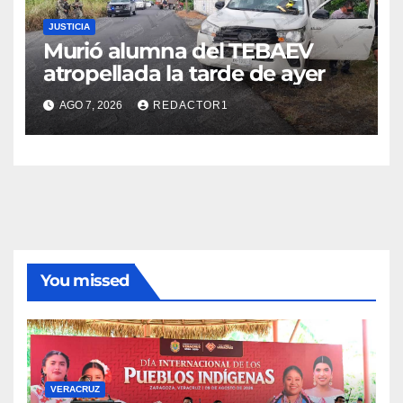
JUSTICIA
Murió alumna del TEBAEV
atropellada la tarde de ayer
AGO 7, 2026
REDACTOR1
You missed
VERACRUZ