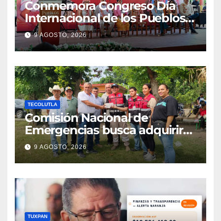
Conmemora Congreso Día
Internacional de los Pueblos
Indígenas
9 AGOSTO, 2026
TECOLUTLA
Comisión Nacional de
Emergencias busca adquirir
ambulancia para la
9 AGOSTO, 2026
subdelegación de Hueytepec
TUXPAN