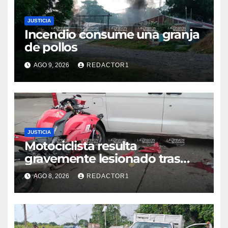
JUSTICIA
Incendio consume una granja
de pollos
AGO 9, 2026
REDACTOR1
JUSTICIA
Motociclista resulta
gravemente lesionado tras
choque en la colonia Ricardo
AGO 8, 2026
REDACTOR1
Flores Magón