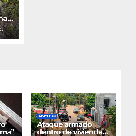
na
oza
R1
con
ACAYUCAN
ro
Ataque armado
sma”
dentro de vivienda