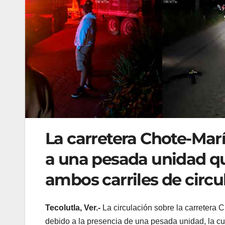
La carretera Chote-Marí
a una pesada unidad q
ambos carriles de circu
Tecolutla, Ver.-
La circulación sobre la carretera C
debido a la presencia de una pesada unidad, la cu