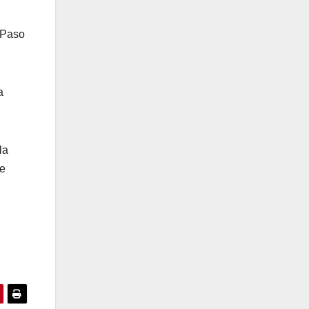
d Paso
a
la
te