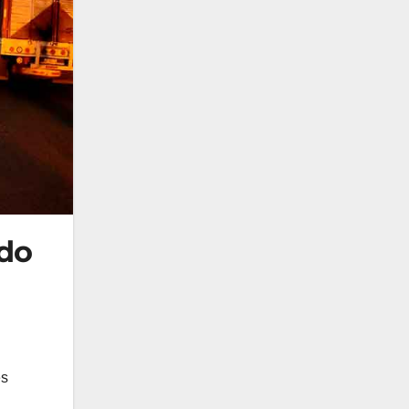
ido
es