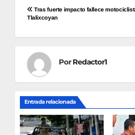
Navegación
Tras fuerte impacto fallece motociclis
Tlalixcoyan
de
entradas
Por
Redactor1
Entrada relacionada