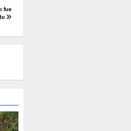
o fue
do