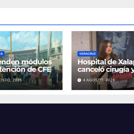
CA
VERACRUZ
ienden módulos
Hospital de Xal
tención de CFE
canceló cirugía 
tratamientos po
OSTO, 2026
4 AGOSTO, 2026
falta de energía
eléctrica: Elena
Córdova