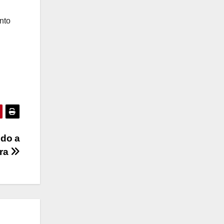
nto
ndo a
era