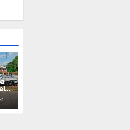
pa
el
AZ