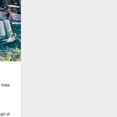
 trata
egó al