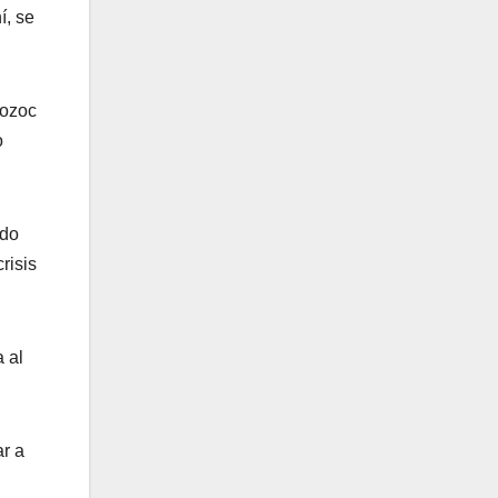
í, se
mozoc
o
ado
risis
a al
ar a