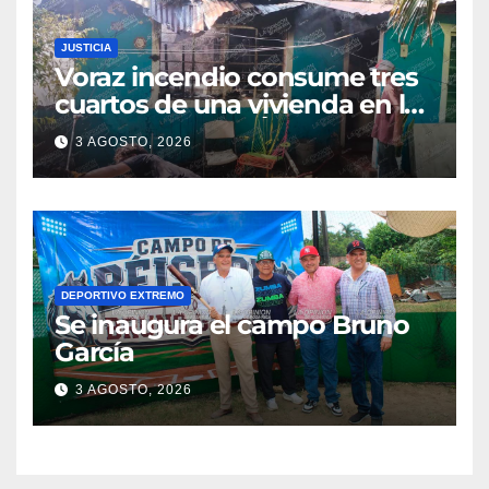
JUSTICIA
Voraz incendio consume tres
cuartos de una vivienda en la
colonia Manuel Ávila
3 AGOSTO, 2026
Camacho
DEPORTIVO EXTREMO
Se inaugura el campo Bruno
García
3 AGOSTO, 2026