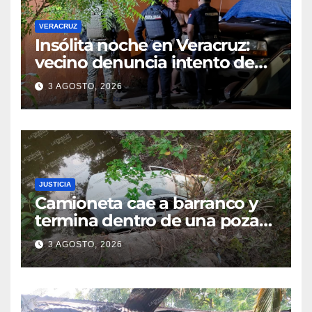
VERACRUZ
Insólita noche en Veracruz:
vecino denuncia intento de
cateo tras viralizar video
3 AGOSTO, 2026
captado por cámaras de
seguridad
JUSTICIA
Camioneta cae a barranco y
termina dentro de una poza
en Coatzintla; conductor sale
3 AGOSTO, 2026
con golpes leves