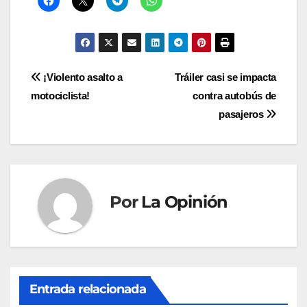
Navegación
¡Violento asalto a
Tráiler casi se impacta
motociclista!
contra autobús de
de
pasajeros
entradas
Por
La Opinión
Entrada relacionada