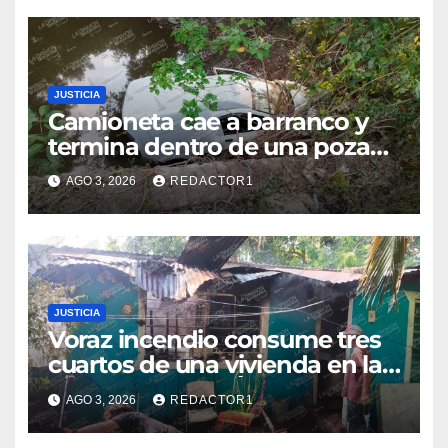
JUSTICIA
Camioneta cae a barranco y
termina dentro de una poza
en Coatzintla; conductor sale
AGO 3, 2026
REDACTOR1
con golpes leves
JUSTICIA
Voraz incendio consume tres
cuartos de una vivienda en la
colonia Manuel Ávila Camacho
AGO 3, 2026
REDACTOR1