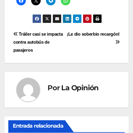
Navegación
Tráiler casi se impacta
¡Le dio soberbio recargón!
contra autobús de
de
pasajeros
entradas
Por
La Opinión
Entrada relacionada