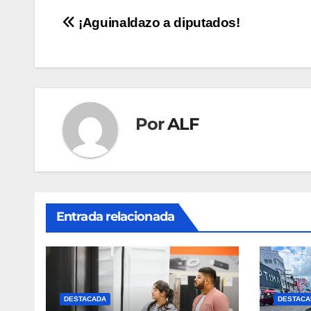
Navegación
¡Aguinaldazo a diputados!
de
entradas
Por
ALF
Entrada relacionada
DESTACADA
DESTACA