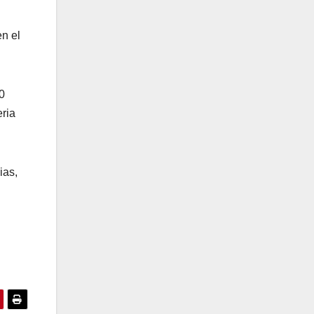
en el
0
eria
ias,