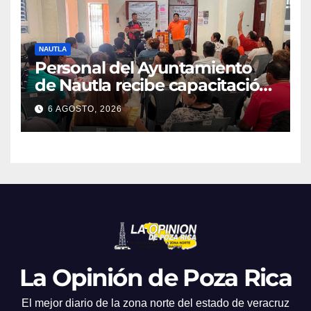
NAUTLA
Personal del Ayuntamiento
de Nautla recibe capacitación
en atención a emergencias
6 AGOSTO, 2026
La Opinión de Poza Rica
El mejor diario de la zona norte del estado de veracruz