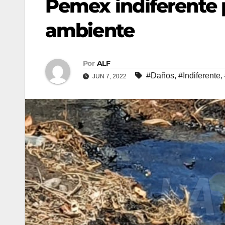
Pemex indiferente 
ambiente
Por
ALF
#Daños
,
#Indiferente
,
JUN 7, 2022