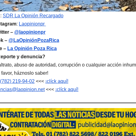
p
:
SDR La Opinión Recargado
stagram
:
Laopinionpr
itter –
@laopinionpr
k –
@LaOpiniónPozaRica
e –
La Opinión Poza Rica
eporte y denuncia?
trato, abuso de autoridad, corrupción o cualquier acción inhu
 favor, háznoslo saber!
(782) 219-94-02
<<<
¡clíck aquí!
ncias@laopinion.net
<<<
¡clíck aquí!