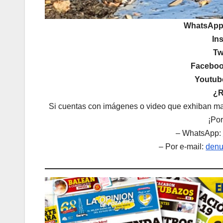
WhatsAp
In
Tw
Faceboo
Youtub
¿R
Si cuentas con imágenes o video que exhiban mal
¡Por
– WhatsApp:
– Por e-mail:
denu