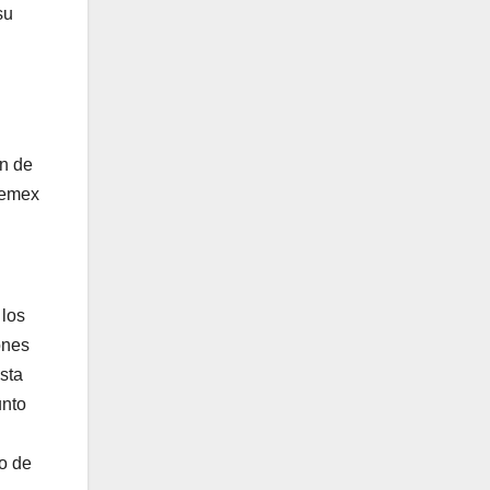
su
ón de
 Pemex
 los
ones
sta
unto
o de