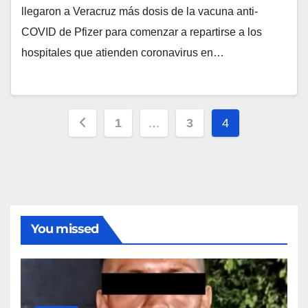
llegaron a Veracruz más dosis de la vacuna anti-
COVID de Pfizer para comenzar a repartirse a los
hospitales que atienden coronavirus en…
Paginación
1
…
3
4
de
entradas
You missed