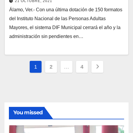
21 OCTUBRE, 2021
Álamo, Ver.- Con una última dotación de 150 formatos
del Instituto Nacional de las Personas Adultas
Mayores, el sistema DIF Municipal cerrará el año y la
administración sin pendientes en…
Paginación
1
2
…
4
de
entradas
You missed