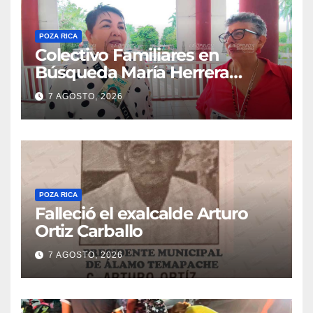
POZA RICA
Colectivo Familiares en
Búsqueda María Herrera
convoca a marcha
7 AGOSTO, 2026
POZA RICA
Falleció el exalcalde Arturo
Ortiz Carballo
7 AGOSTO, 2026