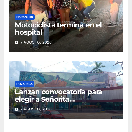
NARANJOS
Motociclista termina en el
hospital
7 AGOSTO, 2026
POZA RICA
Lanzan convocatoria para
elegir a Señorita
Independencia, Patria y
7 AGOSTO, 2026
Libertad 2026