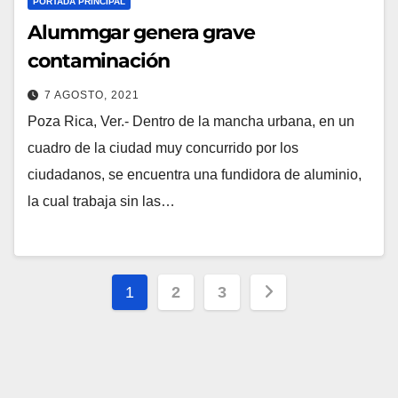
PORTADA PRINCIPAL
Alummgar genera grave
contaminación
7 AGOSTO, 2021
Poza Rica, Ver.- Dentro de la mancha urbana, en un
cuadro de la ciudad muy concurrido por los
ciudadanos, se encuentra una fundidora de aluminio,
la cual trabaja sin las…
Paginación
1
2
3
de
entradas