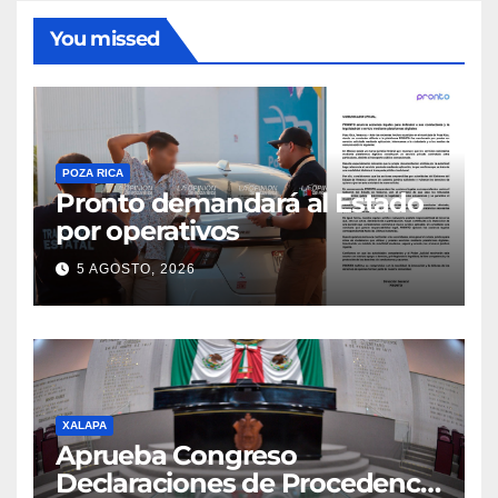
You missed
POZA RICA
Pronto demandará al Estado
por operativos
5 AGOSTO, 2026
XALAPA
Aprueba Congreso
Declaraciones de Procedencia