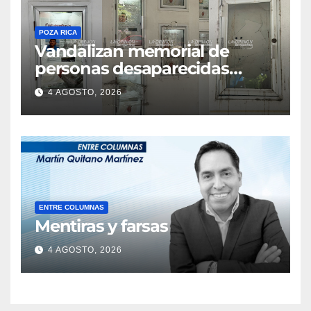
POZA RICA
Vandalizan memorial de
personas desaparecidas
sobre el bulevar Ruiz Cortines
4 AGOSTO, 2026
ENTRE COLUMNAS
Mentiras y farsas
4 AGOSTO, 2026