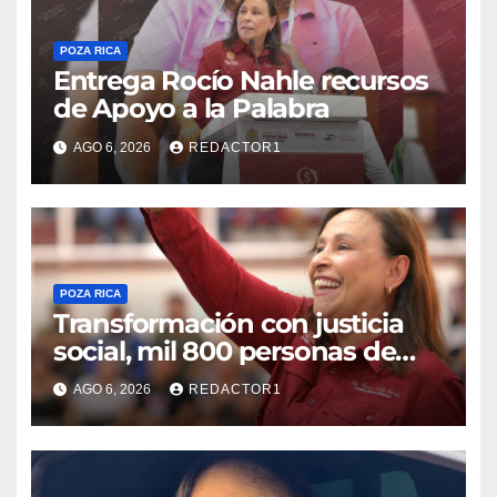
POZA RICA
Entrega Rocío Nahle recursos
de Apoyo a la Palabra
AGO 6, 2026
REDACTOR1
POZA RICA
Transformación con justicia
social, mil 800 personas de
siete municipios reciben
AGO 6, 2026
REDACTOR1
Apoyo a la Palabra: Rocío
Nahle