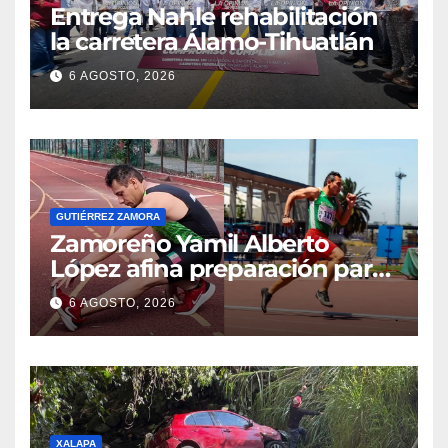
Entrega Nahle rehabilitación
la carretera Álamo-Tihuatlán
6 AGOSTO, 2026
GUTIÉRREZ ZAMORA
Zamoreño Yamil Alberto
López afina preparación para
participar en el Mundial
6 AGOSTO, 2026
Máster de Atletismo en Corea
del Sur
XALAPA