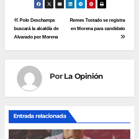
Navegación
Polo Deschamps
Remes Tostado se registra
buscará la alcaldía de
en Morena para candidato
de
Alvarado por Morena
entradas
Por
La Opinión
Entrada relacionada