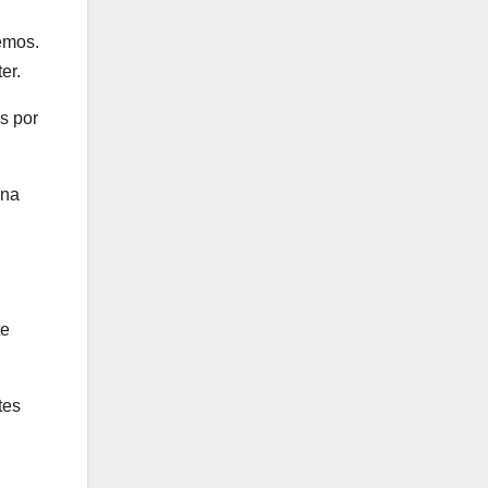
emos.
er.
os por
ana
te
tes