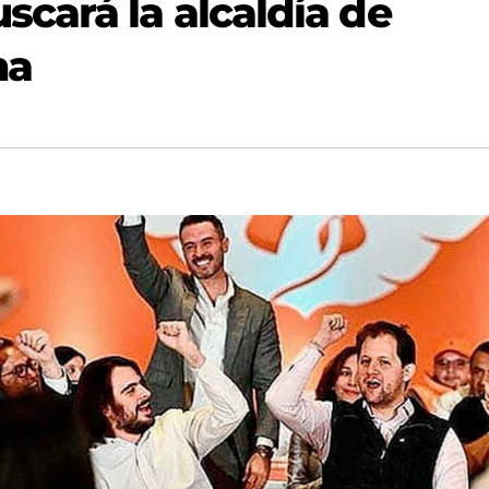
cará la alcaldía de
na