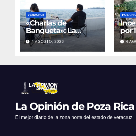
VERACRUZ
POZA RI
«Charlas de
Ince
Banqueta»: La
por 
iniciativa que lleva la
deja
4 AGOSTO, 2026
4 AG
escucha de la salud
dece
mental al bulevar de
Veracruz
La Opinión de Poza Rica
El mejor diario de la zona norte del estado de veracruz