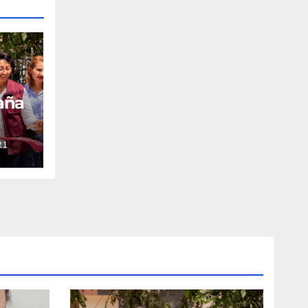
aña
R1