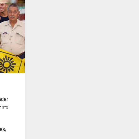
nder
ento
es,