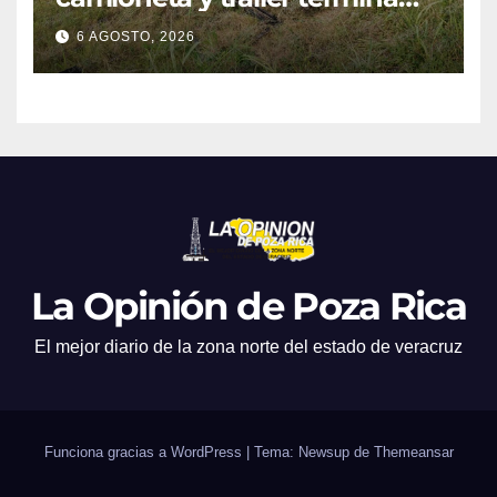
con ambas unidades fuera de
6 AGOSTO, 2026
la carretera en Tihuatlán
La Opinión de Poza Rica
El mejor diario de la zona norte del estado de veracruz
Funciona gracias a WordPress
|
Tema: Newsup de
Themeansar