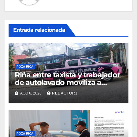
Entrada relacionada
POZA RICA
Riña entre taxista y trabajador
de autolavado moviliza a
policías en Poza Rica
AGO 6, 2026
REDACTOR1
POZA RICA