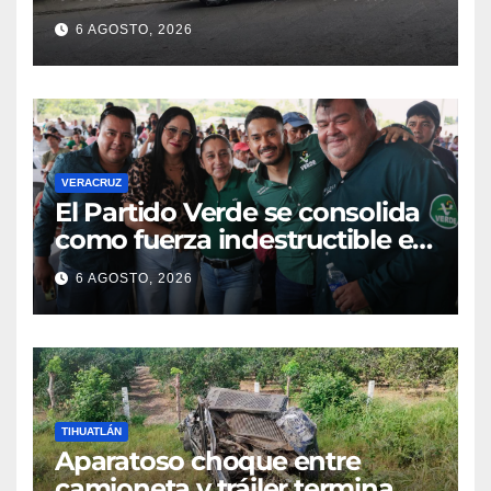
policías en Poza Rica
6 AGOSTO, 2026
VERACRUZ
​El Partido Verde se consolida
como fuerza indestructible en
la zona norte de Veracruz
6 AGOSTO, 2026
TIHUATLÁN
Aparatoso choque entre
camioneta y tráiler termina