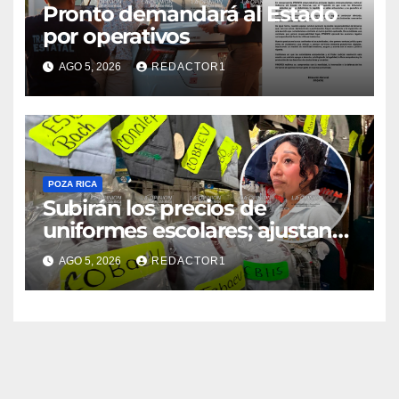
Pronto demandará al Estado
por operativos
AGO 5, 2026
REDACTOR1
POZA RICA
Subirán los precios de
uniformes escolares; ajustan
promociones
AGO 5, 2026
REDACTOR1