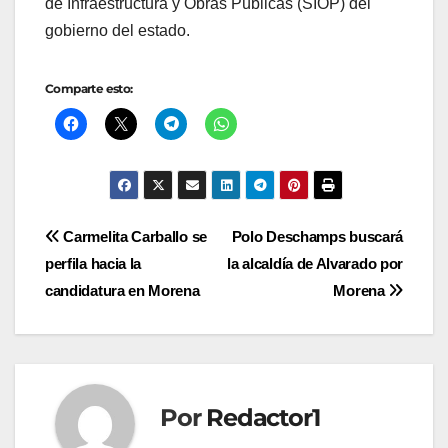
de Infraestructura y Obras Públicas (SIOP) del
gobierno del estado.
Comparte esto:
Navegación
Carmelita Carballo se
Polo Deschamps buscará
perfila hacia la
la alcaldía de Alvarado por
de
candidatura en Morena
Morena
entradas
Por
Redactor1