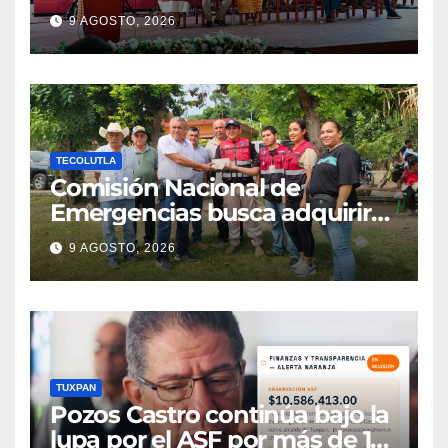
Indígenas
9 AGOSTO, 2026
TECOLUTLA
Comisión Nacional de
Emergencias busca adquirir
ambulancia para la
9 AGOSTO, 2026
subdelegación de Hueytepec
TUXPAN
Pozos Castro continúa bajo la
lupa por el ASF por más de 10