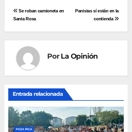
Navegación
Se roban camioneta en
Panistas sí están en la
Santa Rosa
contienda
de
entradas
Por
La Opinión
Entrada relacionada
POZA RICA