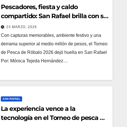
Pescadores, fiesta y caldo
compartido: San Rafael brilla con su
torneo de robalo 2026
23 MARZO, 2026
Con capturas memorables, ambiente festivo y una
derrama superior al medio millón de pesos, el Torneo
de Pesca de Róbalo 2026 dejó huella en San Rafael
Por: Mónica Tejeda Hernández…
SAN RAFAEL
La experiencia vence a la
tecnología en el Torneo de pesca de
robalo