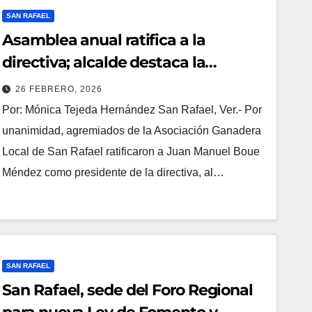
SAN RAFAEL
Asamblea anual ratifica a la
directiva; alcalde destaca la
importancia del sector pecuario en
26 FEBRERO, 2026
la proyección internacional del
Por: Mónica Tejeda Hernández San Rafael, Ver.- Por
municipio
unanimidad, agremiados de la Asociación Ganadera
Local de San Rafael ratificaron a Juan Manuel Boue
Méndez como presidente de la directiva, al…
SAN RAFAEL
San Rafael, sede del Foro Regional