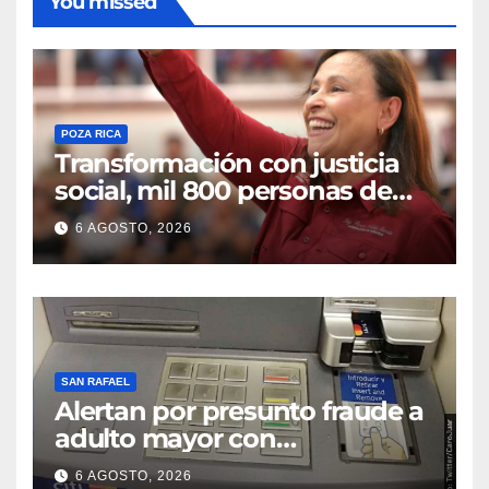
You missed
POZA RICA
Transformación con justicia
social, mil 800 personas de
siete municipios reciben
6 AGOSTO, 2026
Apoyo a la Palabra: Rocío
Nahle
SAN RAFAEL
Alertan por presunto fraude a
adulto mayor con
discapacidad visual en cajero
6 AGOSTO, 2026