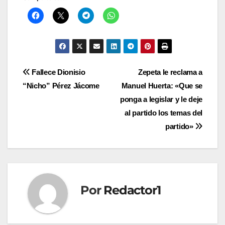
Navegación
Fallece Dionisio
Zepeta le reclama a
“Nicho” Pérez Jácome
Manuel Huerta: «Que se
de
ponga a legislar y le deje
entradas
al partido los temas del
partido»
Por
Redactor1