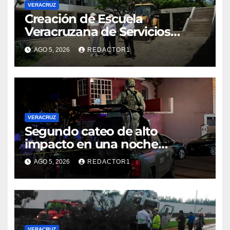
VERACRUZ
Creación de Escuela
Veracruzana de Servicios
Turisticos ayudará a competir
AGO 5, 2026
REDACTOR1
contra destinos del Caribe:
COMETUR
VERACRUZ
Segundo cateo de alto
impacto en una noche
moviliza a fuerzas federales y
AGO 5, 2026
REDACTOR1
estatales en Veracruz
VERACRUZ