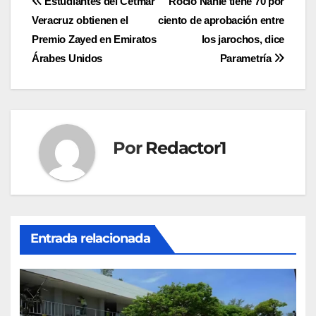
Navegación
Estudiantes del Cetmar
Rocío Nahle tiene 70 por
Veracruz obtienen el
ciento de aprobación entre
de
Premio Zayed en Emiratos
los jarochos, dice
entradas
Árabes Unidos
Parametría
Por
Redactor1
Entrada relacionada