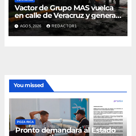
Vactor de Grupo MAS vuelca
en calle de Veracruz y genera
caos vial
AGO 5, 2026
REDACTOR1
You missed
POZA RICA
Pronto demandará al Estado