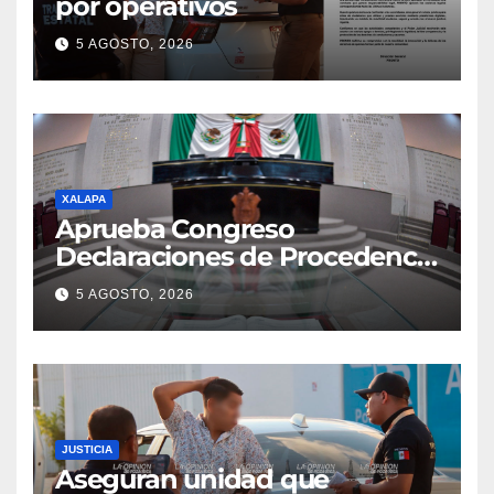
por operativos
5 AGOSTO, 2026
XALAPA
Aprueba Congreso
Declaraciones de Procedencia
en contra de dos munícipes
5 AGOSTO, 2026
JUSTICIA
Aseguran unidad que