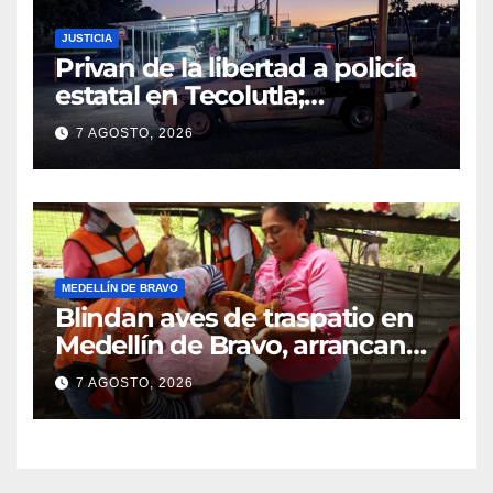
JUSTICIA
Privan de la libertad a policía
estatal en Tecolutla;
despliegan operativo para
7 AGOSTO, 2026
localizarlo
MEDELLÍN DE BRAVO
Blindan aves de traspatio en
Medellín de Bravo, arrancan
vacunación masiva contra el
7 AGOSTO, 2026
Newcastle