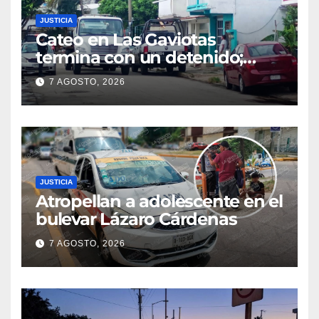
JUSTICIA
Cateo en Las Gaviotas
termina con un detenido;
aseguran armas, presunta
7 AGOSTO, 2026
droga y un automóvil
JUSTICIA
Atropellan a adolescente en el
bulevar Lázaro Cárdenas
7 AGOSTO, 2026