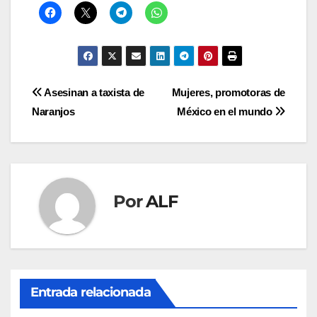
Navegación
Asesinan a taxista de
Mujeres, promotoras de
Naranjos
México en el mundo
de
entradas
Por
ALF
Entrada relacionada