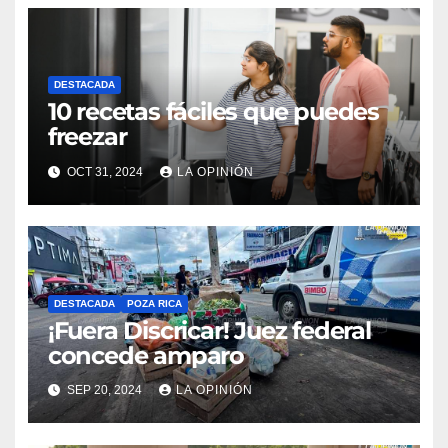
DESTACADA
10 recetas fáciles que puedes
freezar
OCT 31, 2024
LA OPINIÓN
DESTACADA
POZA RICA
¡Fuera Discricar! Juez federal
concede amparo
SEP 20, 2024
LA OPINIÓN