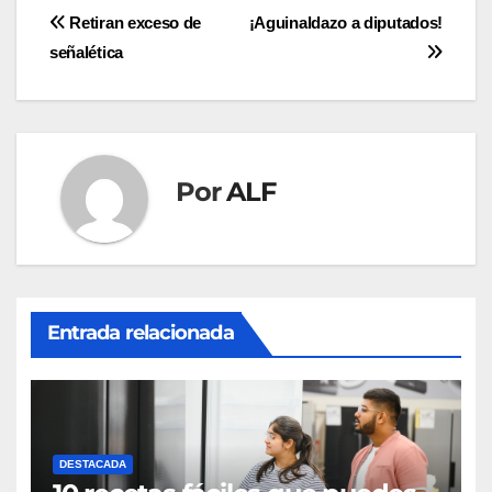
Navegación
Retiran exceso de
¡Aguinaldazo a diputados!
señalética
de
entradas
Por
ALF
Entrada relacionada
DESTACADA