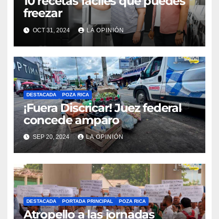
10 recetas fáciles que puedes
freezar
OCT 31, 2024
LA OPINIÓN
DESTACADA
POZA RICA
¡Fuera Discricar! Juez federal
concede amparo
SEP 20, 2024
LA OPINIÓN
DESTACADA
PORTADA PRINCIPAL
POZA RICA
Atropello a las jornadas